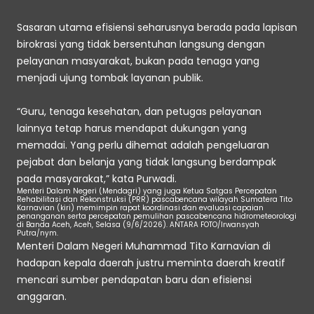
Sasaran utama efisiensi seharusnya berada pada lapisan 
birokrasi yang tidak bersentuhan langsung dengan 
pelayanan masyarakat, bukan pada tenaga yang 
menjadi ujung tombak layanan publik.
“Guru, tenaga kesehatan, dan petugas pelayanan 
lainnya tetap harus mendapat dukungan yang 
memadai. Yang perlu dihemat adalah pengeluaran 
pejabat dan belanja yang tidak langsung berdampak 
pada masyarakat,” kata Purwadi.
Menteri Dalam Negeri (Mendagri) yang juga Ketua Satgas Percepatan 
Rehabilitasi dan Rekonstruksi (PRR) pascabencana wilayah Sumatera Tito 
Karnavian (kiri) memimpin rapat koordinasi dan evaluasi capaian 
penanganan serta percepatan pemulihan pascabencana hidrometeorologi 
di Banda Aceh, Aceh, Selasa (9/6/2026). ANTARA FOTO/Irwansyah 
Putra/nym.
Menteri Dalam Negeri Muhammad Tito Karnavian di 
hadapan kepala daerah justru meminta daerah kreatif 
mencari sumber pendapatan baru dan efisiensi 
anggaran. 