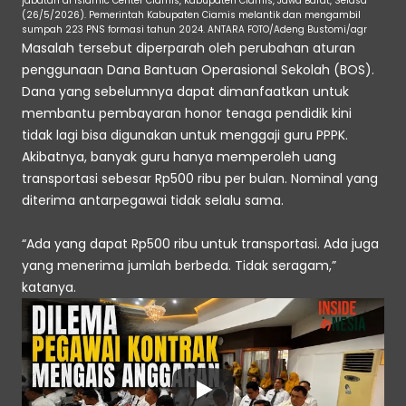
jabatan di Islamic Center Ciamis, Kabupaten Ciamis, Jawa Barat, Selasa 
(26/5/2026). Pemerintah Kabupaten Ciamis melantik dan mengambil 
sumpah 223 PNS formasi tahun 2024. ANTARA FOTO/Adeng Bustomi/agr
Masalah tersebut diperparah oleh perubahan aturan 
penggunaan Dana Bantuan Operasional Sekolah (BOS). 
Dana yang sebelumnya dapat dimanfaatkan untuk 
membantu pembayaran honor tenaga pendidik kini 
tidak lagi bisa digunakan untuk menggaji guru PPPK. 
Akibatnya, banyak guru hanya memperoleh uang 
transportasi sebesar Rp500 ribu per bulan. Nominal yang 
diterima antarpegawai tidak selalu sama. 
“Ada yang dapat Rp500 ribu untuk transportasi. Ada juga 
yang menerima jumlah berbeda. Tidak seragam,” 
katanya. 