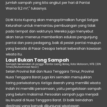
jumlah sampah yang kita angkut per hari di Pantai 
Warna 9,2 m³," tukasnya.
DLHK Kota Kupang akan mengoptimalkan fungsi Satgas 
Kelurahan untuk memantau pembuangan yang tidak 
pada tempat dan waktunya. Mereka juga menyebut 
akan terus-menerus memberikan edukasi pengunjung 
pantai dan para pedagang, baik di pesisir pantai maupun 
yang berada di Pasar Oesapa terkait kebersihan kawasan 
wisata itu. 
Laut Bukan Tong Sampah
Sampah berserakan di pinggir Pantai Loang Baloq, Kota Mataram, NTB. (IDN 
Times/Muhammad Nasir)
Selain Provinsi Bali dan Nusa Tenggara Timur, Provinsi 
Nusa Tenggara Barat juga kini semakin menujukkan 
taring pariwisatanya. Ketiga daerah yang memiliki wisata 
indah ini memiliki persamaan, yaitu pengelolaan sampah 
yang belum maksimal. Persoalan sampah juga menjadi 
isu krusial di Nusa Tenggara Barat. Di balik keindahan 
destinasi yang banyak dikunjungi wisatawan 