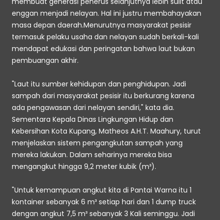
membuat generasi penerus selanjutnya lebih sulit atau 
enggan menjadi nelayan. Hal ini justru membahayakan 
masa depan daerah.Menurutnya masyarakat pesisir 
termasuk pelaku usaha dan nelayan sudah berkali-kali 
mendapat edukasi dan peringatan bahwa laut bukan 
pembuangan akhir. 
"Laut itu sumber kehidupan dan penghidupan. Jadi 
sampah dari masyarakat pesisir itu berkurang karena 
ada pengawasan dari nelayan sendiri," kata dia. 
Sementara Kepala Dinas Lingkungan Hidup dan 
Kebersihan Kota Kupang, Matheos A.H.T. Maahury, turut 
menjelaskan sistem pengangkutan sampah yang 
mereka lakukan. Dalam seharinya mereka bisa 
mengangkut hingga 9,2 meter kubik (m³).
"Untuk kemampuan angkut kita di Pantai Warna itu 1 
kontainer sebanyak 6 m³ setiap hari dan 1 dump truck 
dengan angkut 7,5 m³ sebanyak 3 Kali seminggu. Jadi 