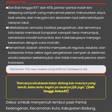
Intinya Sih...
Dari Bali hingga NTT dan NTB, pantai-pantai indah kini 
dikepung sampah yang mencemari pesisir, menurunkan daya 
tarik wisata, dan mengancam ekosistem laut serta kehidupan 
nelayan lokal.
Keterbatasan armada, fasilitas pengolahan, dan lemahnya 
tata kelola membuat tumpukan sampah terus menumpuk, 
sementara inisiatif komunitas dan hotel berupaya menjaga 
kebersihan dengan cara mandiri.
Pemerintah daerah diminta memperkuat regulasi, edukasi, dan 
kolaborasi lintas sektor agar pengelolaan sampah di destinasi 
wisata berjalan berkelanjutan dan tidak merusak pesona alam 
Indonesia.
Disclaimer: This was created using Artificial Intellegance (AI) 
"
Namanya wisatawan kalau datang kan maunya yang 
bersih, kalau kotor begini ya rasanya jijik juga.
" 
(Zeth 
Fanggi, Ketua RT)
Debur ombak menyentuh lembut pasir Pantai 
Kedonganan, Kecamatan Kuta, Kabupaten Badung, 