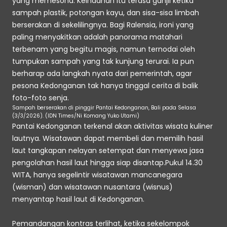
yang memesona. Keindahan itu terasa ganjil ketika 
sampah plastik, potongan kayu, dan sisa-sisa limbah 
berserakan di sekelilingnya. Bagi Ralensia, ironi yang 
paling menyakitkan adalah panorama matahari 
terbenam yang begitu magis, namun ternodai oleh 
tumpukan sampah yang tak kunjung terurai. Ia pun 
berharap ada langkah nyata dari pemerintah, agar 
pesona Kedonganan tak hanya tinggal cerita di balik 
foto-foto senja.
Sampah berserakan di pinggir Pantai Kedonganan, Bali pada Selasa 
(3/3/2026). (IDN Times/Ni Komang Yuko Utami)
Pantai Kedonganan terkenal akan aktivitas wisata kuliner 
lautnya. Wisatawan dapat membeli dan memilih hasil 
laut tangkapan nelayan setempat dan menyewa jasa 
pengolahan hasil laut hingga siap disantap.Pukul 14.30 
WITA, hanya segelintir wisatawan mancanegara 
(wisman) dan wisatawan nusantara (wisnus) 
menyantap hasil laut di Kedonganan.
Pemandangan kontras terlihat, ketika sekelompok 